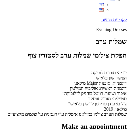
לקביעת פגישה
Evening Dresses
שמלות ערב
הפקת צילומי שמלות ערב לסטודיו צוף
יוזמה: סוכנות לוביקה
הפקה: שון בלאיש
דוגמניות: סוכנות Major מילאנו
דוגמנית ראשית: אוליביה המילטון
איפור ושיער: רויטל בוחניק ל”לוביקה”
סטיילינג: מוריה אוסקר
צילום: עידן פרידמן ל “שון בלאיש”
מילאנו, 2019
שמלות הערב צולמו במילאנו איטליה ע”י דוגמנית על וצלמים מקצועיים
Make an appointment