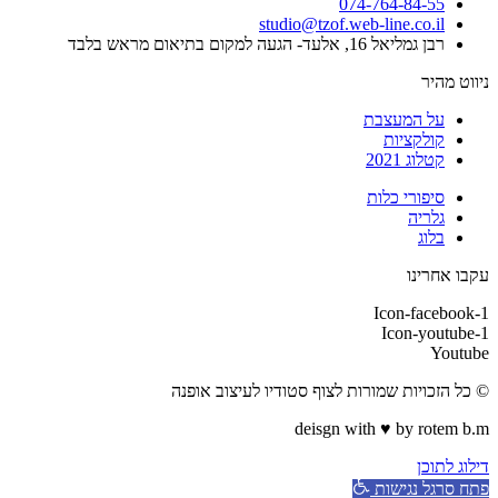
074-764-84-55
studio@tzof.web-line.co.il
רבן גמליאל 16, אלעד- הגעה למקום בתיאום מראש בלבד
ניווט מהיר
על המעצבת
קולקציות
קטלוג 2021
סיפורי כלות
גלריה
בלוג
עקבו אחרינו
Icon-facebook-1
Icon-youtube-1
Youtube
© כל הזכויות שמורות לצוף סטודיו לעיצוב אופנה
deisgn with ♥ by rotem b.m
דילוג לתוכן
פתח סרגל נגישות