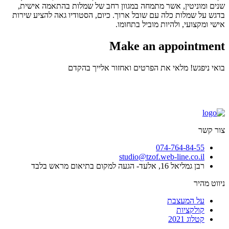
שנים ומוניטין, אשר מתמחה במגוון רחב של שמלות בהתאמה אישית,
בדגש על שמלות כלה עם שובל ארוך. כיום, הסטודיו גאה להציע שירות
אישי ומקצועי, ולהיות מוביל בתחומו.
Make an appointment
בואי ניפגש! מלאי את הפרטים ואחזור אלייך בהקדם
צור קשר
074-764-84-55
studio@tzof.web-line.co.il
רבן גמליאל 16, אלעד- הגעה למקום בתיאום מראש בלבד
ניווט מהיר
על המעצבת
קולקציות
קטלוג 2021