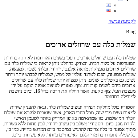
לקביעת פגישה
Blog
שמלות כלה עם שרוולים ארוכים
שמלות כלה עם שרוולים ארוכים הפכו בשנים האחרונות לאחת הבחירות
המועדפות על כלות רבות, ובצדק. בהחלט ניתן לראות כי שמלות כלה עם
שרוולים ארוכים מעניקות מראה אלגנטי, ייחודי, ובלתי נשכח. למעשה,
שמלות מסוג זה, הפכו לטרנד עולמי של ממש, שמצליח לכבוש יותר ויותר
נשים. גם בקטלוגים שונים, ניתן למצוא יותר שמלות כלה עם שרוולים
ארוכים ביחס לשנים קודמות. צוף- סטודיו לעיצוב אופנה הוקם על ידי
מעצבת העל, צוף סקעת, אשר החלה את דרכה בגיל 16, וכיום נחשבת
למובילה בתחומה.
הסטודיו כולל מחלקת תפירה ועיצוב שמלות כלה, וגאה להעניק שירות
למאות נשים מדי שנה, מכל רחבי הארץ, אשר שואפות למצוא את שמלת
הכלה המושלמת, כזו שמתאימה באופן המדויק ביותר לטעמן האישי
ולגזרת גופן. כיום, הסטודיו משלב בין עיצוב ייחודי, לבין נוחות ללא פשרות,
מתוך אמונה כי כלה צריכה להרגיש במיטבה ביום המרגש בחייה. כמו כן,
כל שמלה נתפרת בחומרי הגלם האיכותיים ביותר, ללא פשרות. כיום,