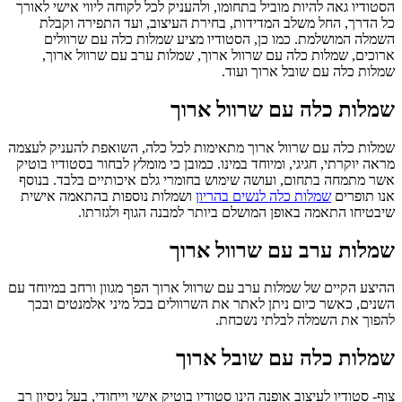
הסטודיו גאה להיות מוביל בתחומו, ולהעניק לכל לקוחה ליווי אישי לאורך
כל הדרך, החל משלב המדידות, בחירת העיצוב, ועד התפירה וקבלת
השמלה המושלמת. כמו כן, הסטודיו מציע שמלות כלה עם שרוולים
ארוכים, שמלות כלה עם שרוול ארוך, שמלות ערב עם שרוול ארוך,
שמלות כלה עם שובל ארוך ועוד.
שמלות כלה עם שרוול ארוך
שמלות כלה עם שרוול ארוך מתאימות לכל כלה, השואפת להעניק לעצמה
מראה יוקרתי, חגיגי, ומיוחד במינו. כמובן כי מומלץ לבחור בסטודיו בוטיק
אשר מתמחה בתחום, ועושה שימוש בחומרי גלם איכותיים בלבד. בנוסף
אנו תופרים
שמלות כלה לנשים בהריון
ושמלות נוספות בהתאמה אישית
שיבטיחו התאמה באופן המושלם ביותר למבנה הגוף ולגזרתו.
שמלות ערב עם שרוול ארוך
ההיצע הקיים של שמלות ערב עם שרוול ארוך הפך מגוון ורחב במיוחד עם
השנים, כאשר כיום ניתן לאתר את השרוולים בכל מיני אלמנטים ובכך
להפוך את השמלה לבלתי נשכחת.
שמלות כלה עם שובל ארוך
צוף- סטודיו לעיצוב אופנה הינו סטודיו בוטיק אישי וייחודי, בעל ניסיון רב