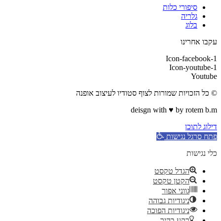
סיפורי כלות
גלריה
בלוג
עקבו אחרינו
Icon-facebook-1
Icon-youtube-1
Youtube
© כל הזכויות שמורות לצוף סטודיו לעיצוב אופנה
deisgn with ♥ by rotem b.m
דילוג לתוכן
פתח סרגל נגישות
כלי נגישות
הגדל טקסט
הקטן טקסט
גווני אפור
ניגודיות גבוהה
ניגודיות הפוכה
רקע בהיר