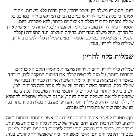
לטעמן האישי ולגזרת גופן.
כיום, הסטודיו משלב בין עיצוב ייחודי, לבין נוחות ללא פשרות, מתוך
אמונה כי כלה צריכה להרגיש במיטבה ביום המרגש בחייה. כמו כן, כל
שמלה נתפרת בחומרי הגלם האיכותיים ביותר, ללא פשרות. כיום,
הסטודיו גאה להיות מוביל בתחומו, ולהעניק לכל לקוחה ליווי אישי לאורך
כל הדרך, החל משלב המדידות, בחירת העיצוב, ועד התפירה וקבלת
השמלה המושלמת. כמו כן, הסטודיו מציע שמלות כלה לנשים בהריון,
שמלות כלה להריון, ועוד.
שמלות כלה להריון
שמלות כלה להריון חייבות להיות מיוצרות מחומרי הגלם האיכותיים
והנוחים ביותר, על מנת להבטיח לכלה את הנוחות המקסימלית, במיוחד
כאשר היא נמצאת בהריון. קיימת חשיבות אדירה לבחירה נכונה של
שמלת כלה, במיוחד כאשר מדובר על שמלה עבור כלה הריונית. לכן,
חשוב כי לא תוותרי על סקר שוק, ותעשי בחירה מושכלת ונכונה, כזו
שתבטיח לך את השמלה הנוחה ביותר, אך גם השמלה שתצליח להחמיא
לך, ולגרום לך להרגיש מיליון דולר. העדיפי מעצבת בעלת ניסיון בתחום,
כזו שעושה שימוש בחומרי גלם טובים.
צוף- סטודיו לעיצוב אופנה הינו סטודיו בוטיק אשר מתמחה בתחום וגאה
להציע לכלות רבות היצע רחב ועשיר של שמלות כלה איכותיות, מגוונות,
ומדהימות, ברמה הכי גבוהה, תוך ירידה לפרטים הקטנים ביותר. כמו כן,
בסטודיו תקבלי יחס חם, אישי ומשפחתי, כזה שיאפשר לך להרגיש בנוח,