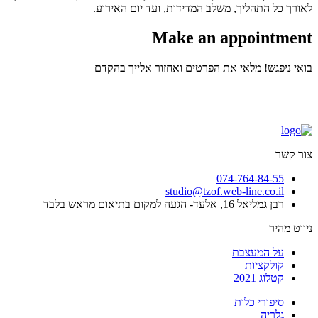
לאורך כל התהליך, משלב המדידות, ועד יום האירוע.
Make an appointment
בואי ניפגש! מלאי את הפרטים ואחזור אלייך בהקדם
צור קשר
074-764-84-55
studio@tzof.web-line.co.il
רבן גמליאל 16, אלעד- הגעה למקום בתיאום מראש בלבד
ניווט מהיר
על המעצבת
קולקציות
קטלוג 2021
סיפורי כלות
גלריה