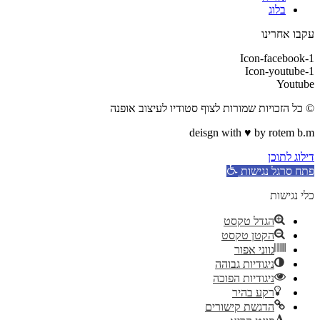
בלוג
עקבו אחרינו
Icon-facebook-1
Icon-youtube-1
Youtube
© כל הזכויות שמורות לצוף סטודיו לעיצוב אופנה
deisgn with ♥ by rotem b.m
דילוג לתוכן
פתח סרגל נגישות
כלי נגישות
הגדל טקסט
הקטן טקסט
גווני אפור
ניגודיות גבוהה
ניגודיות הפוכה
רקע בהיר
הדגשת קישורים